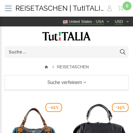
0
REISETASCHEN | TutITALIA
United States - USA
USD
REISETASCHEN
Suche verfeinern
-25%
-25%