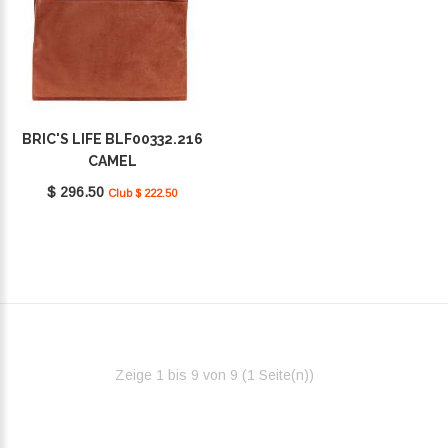
BRIC'S LIFE BLF00332.216
CAMEL
$ 296.50
Club $ 222.50
Zeige 1 bis 9 von 9 (1 Seite(n))‎