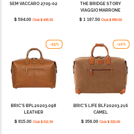
SEM VACCARO 2705-02
THE BRIDGE STORY
VIAGGIO MARRONE
07522001 14
$ 594.00
$ 1 187.50
Club $ 445.50
Club $ 890.50
-25%
-10%
BRIC'S BPL20203.098
BRIC'S LIFE BLF20203.216
LEATHER
CAMEL
$ 815.00
$ 356.00
Club $ 611.50
Club $ 320.00