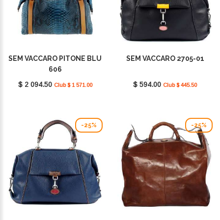
SEM VACCARO PITONE BLU
SEM VACCARO 2705-01
606
$ 2 094.50
$ 594.00
Club $ 1 571.00
Club $ 445.50
-25%
-25%