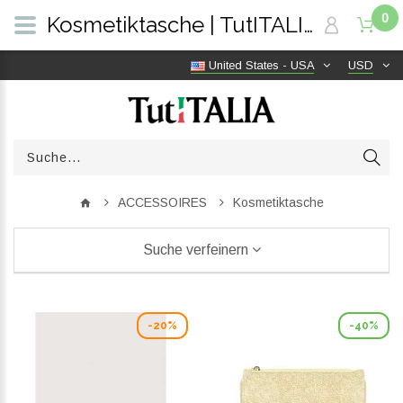
0
Kosmetiktasche | TutITALIA
United States - USA
USD
ACCESSOIRES
Kosmetiktasche
Suche verfeinern
-20%
-40%