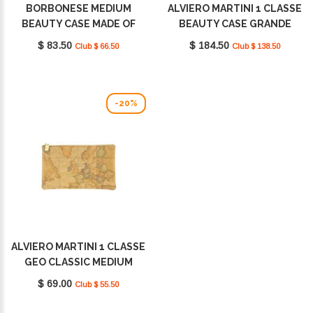
BORBONESE MEDIUM
ALVIERO MARTINI 1 CLASSE
BEAUTY CASE MADE OF
BEAUTY CASE GRANDE
RECYCLED NYLON
GEO CLASSIC CM0326000
$ 83.50
$ 184.50
Club $ 66.50
Club $ 138.50
BEIGE/MARRONE
0010
932029I15994
-20%
ALVIERO MARTINI 1 CLASSE
GEO CLASSIC MEDIUM
NATURALE CM0036000
$ 69.00
Club $ 55.50
0010