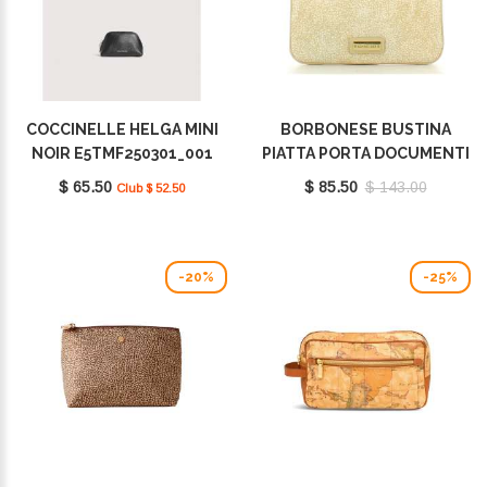
COCCINELLE HELGA MINI
BORBONESE BUSTINA
NOIR E5TMF250301_001
PIATTA PORTA DOCUMENTI
BEIGE 260431J48E72
$ 65.50
$ 85.50
$ 143.00
Club $ 52.50
-20%
-25%