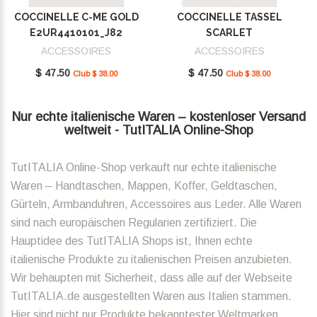
COCCINELLE C-ME GOLD
COCCINELLE TASSEL
E2UR4410101_J82
SCARLET
E2MU0410101_R02
ACCESSOIRES
ACCESSOIRES
$ 47.50
$ 47.50
Club $ 38.00
Club $ 38.00
Nur echte italienische Waren – kostenloser Versand
weltweit - TutITALIA Online-Shop
TutITALIA Online-Shop verkauft nur echte italienische
Waren – Handtaschen, Mappen, Koffer, Geldtaschen,
Gürteln, Armbanduhren, Accessoires aus Leder. Alle Waren
sind nach europäischen Regularien zertifiziert. Die
Hauptidee des TutITALIA Shops ist, Ihnen echte
italienische Produkte zu italienischen Preisen anzubieten.
Wir behaupten mit Sicherheit, dass alle auf der Webseite
TutITALIA.de ausgestellten Waren aus Italien stammen.
Hier sind nicht nur Produkte bekanntester Weltmarken,