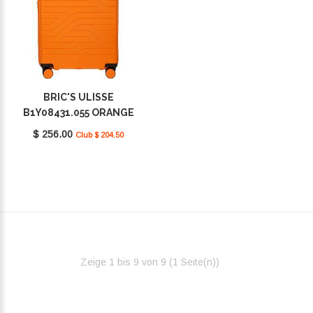
BRIC'S ULISSE
B1Y08431.055 ORANGE
$ 256.00
Club $ 204.50
Zeige 1 bis 9 von 9 (1 Seite(n))‎