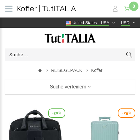
0
Koffer | TutITALIA
United States - USA
USD
REISEGEPÄCK
Koffer
Suche verfeinern
-30%
-25%