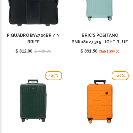
PIQUADRO BV4729BR / N
BRIC'S POSITANO
BRIEF
BNK08027.319 LIGHT BLUE
$ 312.00
$ 445.00
$ 391.50
Club $ 294.00
-25%
-20%