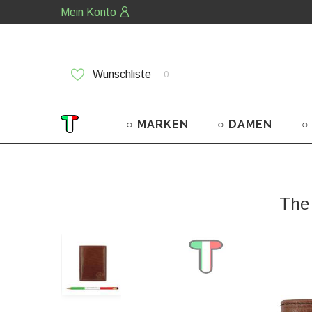
Mein Konto
Wunschliste
0
○ MARKEN
○ DAMEN
○
The