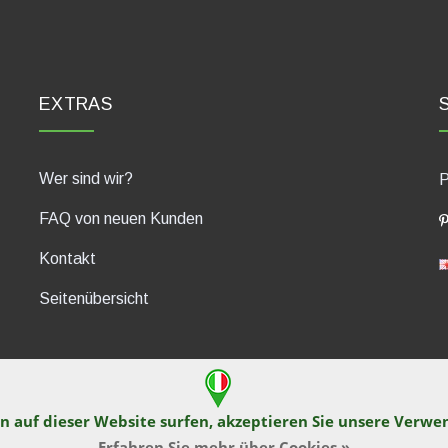
EXTRAS
Wer sind wir?
P
FAQ von neuen Kunden
Kontakt
Seitenübersicht
n auf dieser Website surfen, akzeptieren Sie unsere Verw
430, 47835 Saludecio (RN), Italia. Numero REA: RN410802. P.IVA: 04
Erfahren Sie mehr über Cookies »