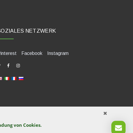
SOZIALES NETZWERK
interest
Facebook
Instagram
endung von
Cookies
.
421580400. Tel +39 0541 1480041