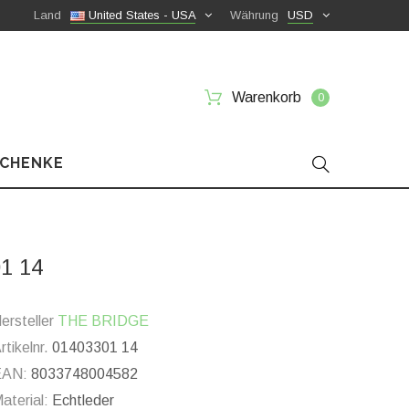
Land
United States - USA
Währung
USD
Warenkorb
0
SCHENKE
1 14
ersteller
THE BRIDGE
rtikelnr.
01403301 14
EAN:
8033748004582
aterial:
Echtleder