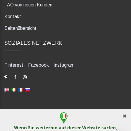
FAQ von neuen Kunden
Kontakt
Seitenübersicht
SOZIALES NETZWERK
Pinterest
Facebook
Instagram
dP Motion Media. Via La Piana 430, 47835 Saludecio (RN), Italia.
Numero REA: RN410802. P.IVA: 04421580400. Tel +39 0541
Wenn Sie weiterhin auf dieser Website surfen,
1480041