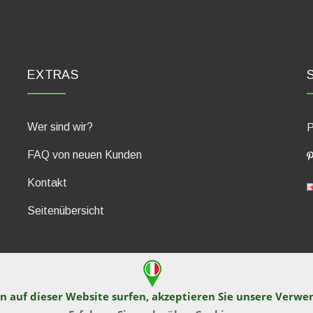
EXTRAS
Wer sind wir?
P
FAQ von neuen Kunden
Kontakt
Seitenübersicht
n auf dieser Website surfen, akzeptieren Sie unsere Verw
430, 47835 Saludecio (RN), Italia. Numero REA: RN410802. P.IVA: 04