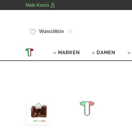
Mein Konto
Wunschliste
0
○ MARKEN
○ DAMEN
○