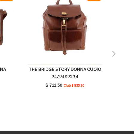
NNA
THE BRIDGE STORY DONNA CUOIO
THE BR
04704201 14
$ 711.50
Club $ 533.50