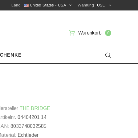
Land
United States - USA
Währung
USD
Warenkorb
0
SCHENKE
ersteller
THE BRIDGE
rtikelnr.
04404201 14
EAN:
8033748032585
aterial:
Echtleder