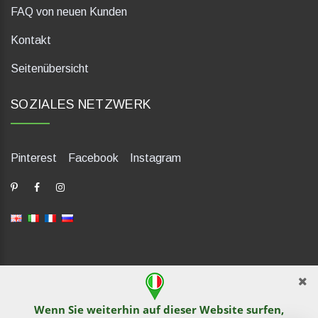
FAQ von neuen Kunden
Kontakt
Seitenübersicht
SOZIALES NETZWERK
Pinterest
Facebook
Instagram
dP Motion Media. Via La Piana 430, 47835 Saludecio (RN), Italia.
Numero REA: RN410802. P.IVA: 04421580400. Tel +39 0541
Wenn Sie weiterhin auf dieser Website surfen,
1480041