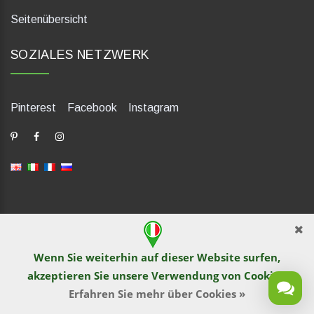
Seitenübersicht
SOZIALES NETZWERK
Pinterest
Facebook
Instagram
dP Motion Media. Via La Piana 430, 47835 Saludecio (RN), Italia.
Numero REA: RN410802. P.IVA: 04421580400. Tel +39 0541
Wenn Sie weiterhin auf dieser Website surfen,
1480041
akzeptieren Sie unsere Verwendung von
Cookies
.
© TutITALIA 2013-2026. Drucken und Kopieren von Text und
Bildmaterial wird von Website-Betreiber nicht gestattet. Verstoß
Erfahren Sie mehr über Cookies »
wird nach dem Recht verfolgt.