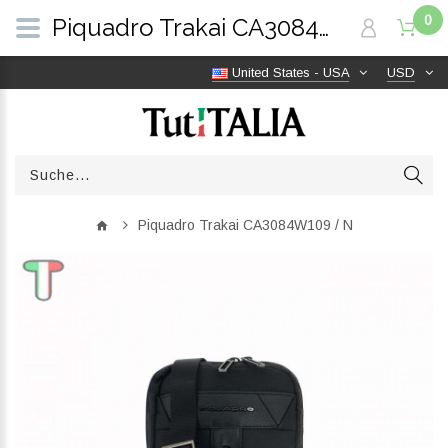
0
Piquadro Trakai CA3084W109 / N | TutITALIA
United States - USA
USD
Piquadro Trakai CA3084W109 / N