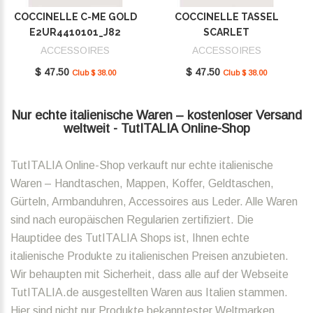
COCCINELLE C-ME GOLD
COCCINELLE TASSEL
E2UR4410101_J82
SCARLET
E2MU0410101_R02
ACCESSOIRES
ACCESSOIRES
$ 47.50
$ 47.50
Club $ 38.00
Club $ 38.00
Nur echte italienische Waren – kostenloser Versand
weltweit - TutITALIA Online-Shop
TutITALIA Online-Shop verkauft nur echte italienische
Waren – Handtaschen, Mappen, Koffer, Geldtaschen,
Gürteln, Armbanduhren, Accessoires aus Leder. Alle Waren
sind nach europäischen Regularien zertifiziert. Die
Hauptidee des TutITALIA Shops ist, Ihnen echte
italienische Produkte zu italienischen Preisen anzubieten.
Wir behaupten mit Sicherheit, dass alle auf der Webseite
TutITALIA.de ausgestellten Waren aus Italien stammen.
Hier sind nicht nur Produkte bekanntester Weltmarken,