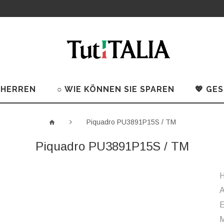
 HERREN
○ WIE KÖNNEN SIE SPAREN
💖 GE
Piquadro PU3891P15S / TM
Piquadro PU3891P15S / TM
H
A
M