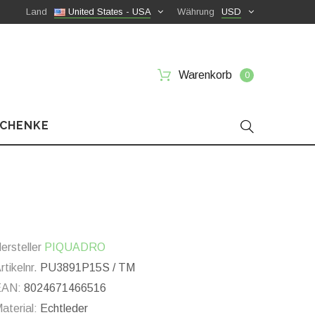
Land
United States - USA
Währung
USD
Warenkorb
0
SCHENKE
ersteller
PIQUADRO
rtikelnr.
PU3891P15S / TM
EAN:
8024671466516
aterial:
Echtleder