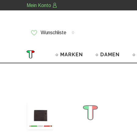
Mein Konto
Wunschliste
0
○ MARKEN
○ DAMEN
○