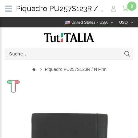
0
Piquadro PU257S123R / N Finn | TutITALIA
United States - USA
USD
Piquadro PU257S123R / N Finn