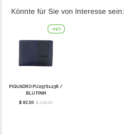
Könnte für Sie von Interesse sein:
-29%
PIQUADRO PU257S123R /
BLU FINN
$ 82.50
$ 118.00