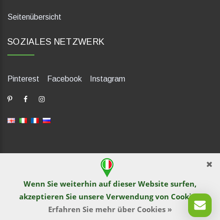
Seitenübersicht
SOZIALES NETZWERK
Pinterest
Facebook
Instagram
dP Motion Media. Via La Piana 430, 47835 Saludecio (RN), Italia.
Numero REA: RN410802. P.IVA: 04421580400. Tel +39 0541
Wenn Sie weiterhin auf dieser Website surfen,
1480041
akzeptieren Sie unsere Verwendung von
Cookies
.
© TutITALIA 2013-2026. Drucken und Kopieren von Text und
Bildmaterial wird von Website-Betreiber nicht gestattet. Verstoß
Erfahren Sie mehr über Cookies »
wird nach dem Recht verfolgt.