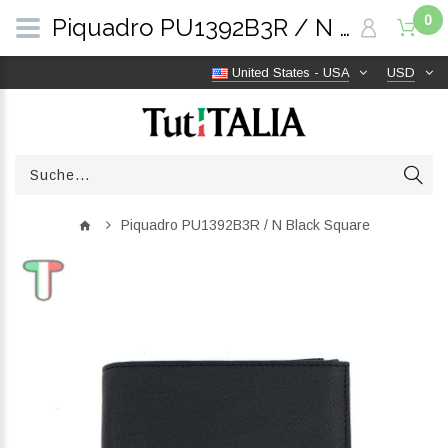
0
Piquadro PU1392B3R / N Black Square | TutITALIA
United States - USA
USD
Piquadro PU1392B3R / N Black Square