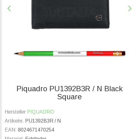
Piquadro PU1392B3R / N Black
Square
Hersteller
PIQUADRO
Artikelnr.
PU1392B3R / N
EAN:
8024671470254
Material:
Echtleder