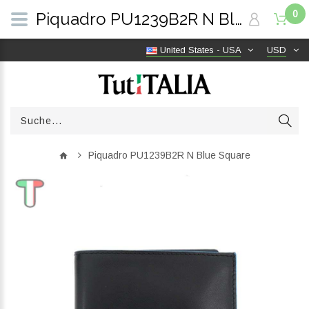
0
Piquadro PU1239B2R N Blue Square | TutITALIA
United States - USA
USD
Piquadro PU1239B2R N Blue Square