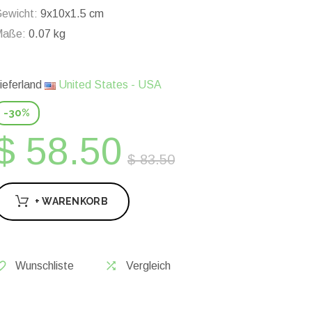
ewicht:
9x10x1.5 cm
Maße:
0.07 kg
ieferland
United States - USA
-30%
$ 58.50
$ 83.50
+ WARENKORB
Wunschliste
Vergleich