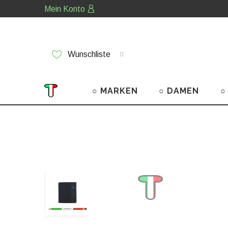
Mein Konto
Wunschliste
0
○ MARKEN
○ DAMEN
○