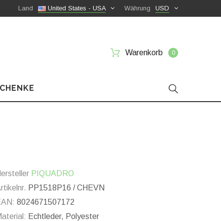
Land
United States - USA
Währung
USD
Warenkorb
0
SCHENKE
ersteller
PIQUADRO
rtikelnr.
PP1518P16 / CHEVN
EAN:
8024671507172
aterial:
Echtleder, Polyester