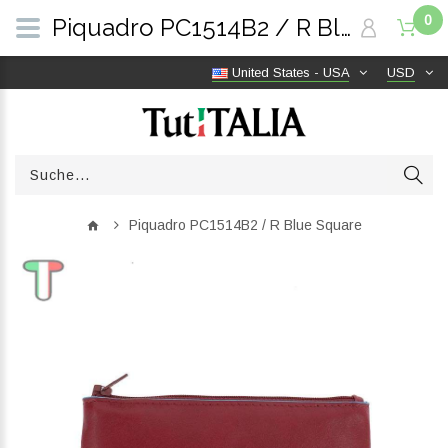
0
Piquadro PC1514B2 / R Blue Square | TutITALIA
United States - USA
USD
Piquadro PC1514B2 / R Blue Square