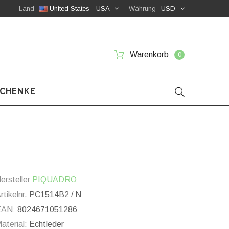
Land
United States - USA
Währung
USD
Warenkorb
0
SCHENKE
ersteller
PIQUADRO
rtikelnr.
PC1514B2 / N
EAN:
8024671051286
aterial:
Echtleder