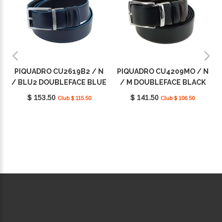
PIQUADRO CU2619B2 / N
PIQUADRO CU4209MO / N
/ BLU2 DOUBLEFACE BLUE
/ M DOUBLEFACE BLACK
SQUARE
SQUARE
$ 153.50
$ 141.50
Club $ 115.50
Club $ 106.50