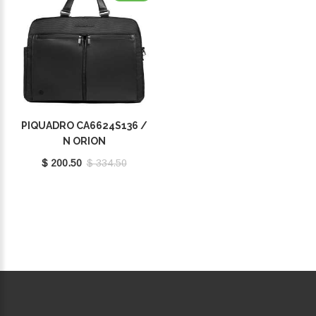
PIQUADRO CA6624S136 /
N ORION
$ 200.50
$ 334.50