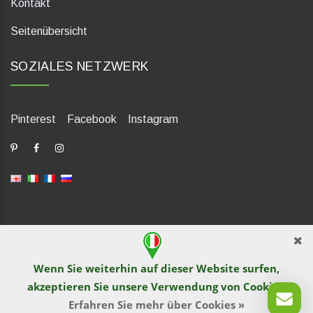
Kontakt
Seitenübersicht
SOZIALES NETZWERK
Pinterest
Facebook
Instagram
dP Motion Media. Via La Piana 430, 47835 Saludecio (RN), Italia.
Numero REA: RN410802. P.IVA: 04421580400. Tel +39 0541
Wenn Sie weiterhin auf dieser Website surfen,
1480041
akzeptieren Sie unsere Verwendung von
Cookies
.
© TutITALIA 2013-2026. Drucken und Kopieren von Text und
Bildmaterial wird von Website-Betreiber nicht gestattet. Verstoß
Erfahren Sie mehr über Cookies »
wird nach dem Recht verfolgt.