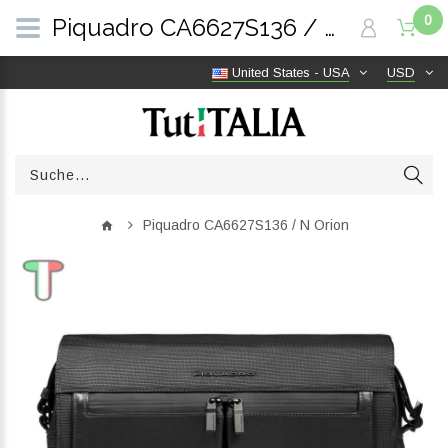
0
Piquadro CA6627S136 / N Orion | TutITALIA
United States - USA
USD
Piquadro CA6627S136 / N Orion