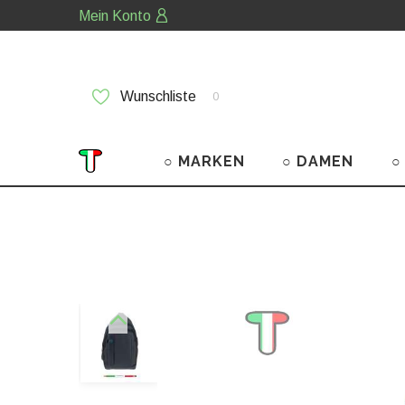
Mein Konto
Wunschliste
0
○ MARKEN
○ DAMEN
○