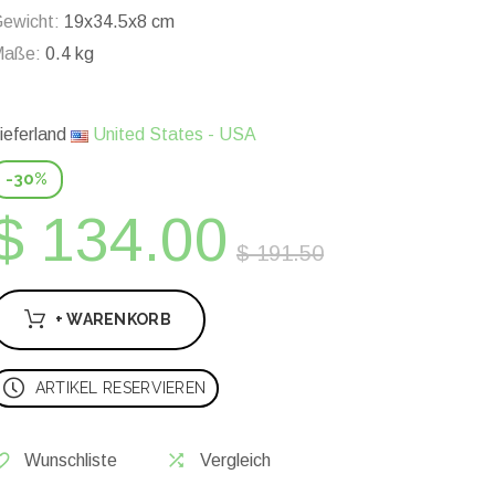
ewicht:
19x34.5x8 cm
Maße:
0.4 kg
ieferland
United States - USA
-30%
$ 134.00
$ 191.50
+ WARENKORB
ARTIKEL RESERVIEREN
Wunschliste
Vergleich