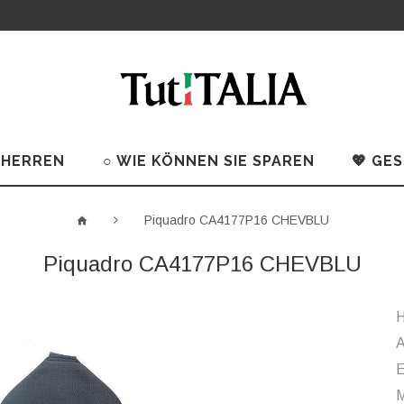
 HERREN
○ WIE KÖNNEN SIE SPAREN
💖 GE
Piquadro CA4177P16 CHEVBLU
Piquadro CA4177P16 CHEVBLU
H
A
M