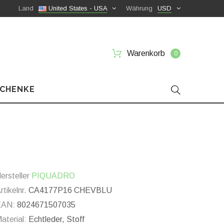
Land
United States - USA
Währung
USD
Warenkorb
0
SCHENKE
ersteller
PIQUADRO
rtikelnr.
CA4177P16 CHEVBLU
EAN:
8024671507035
aterial:
Echtleder, Stoff