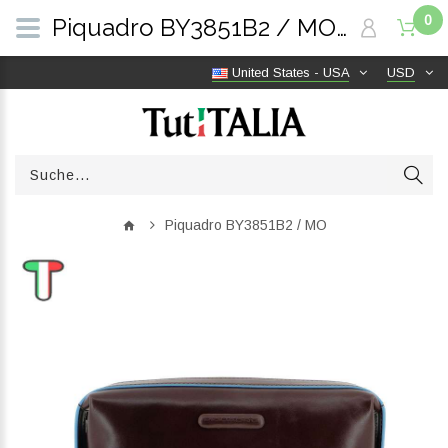
0
Piquadro BY3851B2 / MO | TutITALIA
United States - USA
USD
Piquadro BY3851B2 / MO