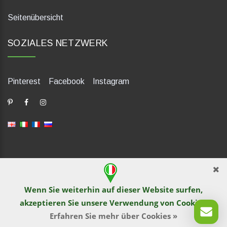
Seitenübersicht
SOZIALES NETZWERK
Pinterest
Facebook
Instagram
dP Motion Media. Via La Piana 430, 47835 Saludecio (RN), Italia.
Numero REA: RN410802. P.IVA: 04421580400. Tel +39 0541
Wenn Sie weiterhin auf dieser Website surfen,
1480041
akzeptieren Sie unsere Verwendung von
Cookies
.
© TutITALIA 2013-2026. Drucken und Kopieren von Text und
Bildmaterial wird von Website-Betreiber nicht gestattet. Verstoß
Erfahren Sie mehr über Cookies »
wird nach dem Recht verfolgt.