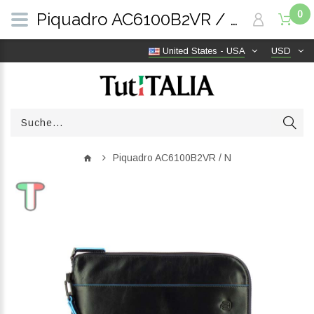
0
Piquadro AC6100B2VR / N | TutITALIA
United States - USA
USD
Piquadro AC6100B2VR / N