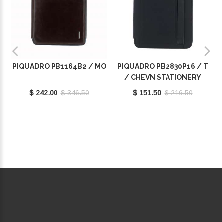
PIQUADRO PB1164B2 / MO
PIQUADRO PB2830P16 / T
/ CHEVN STATIONERY
$ 242.00
$ 346.50
$ 151.50
$ 216.50