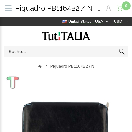
0
Piquadro PB1164B2 / N | TutITALIA
United States - USA
USD
Piquadro PB1164B2 / N