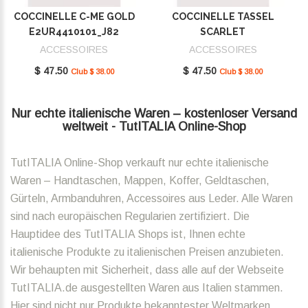
COCCINELLE C-ME GOLD
COCCINELLE TASSEL
E2UR4410101_J82
SCARLET
E2MU0410101_R02
ACCESSOIRES
ACCESSOIRES
$ 47.50
$ 47.50
Club $ 38.00
Club $ 38.00
Nur echte italienische Waren – kostenloser Versand
weltweit - TutITALIA Online-Shop
TutITALIA Online-Shop verkauft nur echte italienische
Waren – Handtaschen, Mappen, Koffer, Geldtaschen,
Gürteln, Armbanduhren, Accessoires aus Leder. Alle Waren
sind nach europäischen Regularien zertifiziert. Die
Hauptidee des TutITALIA Shops ist, Ihnen echte
italienische Produkte zu italienischen Preisen anzubieten.
Wir behaupten mit Sicherheit, dass alle auf der Webseite
TutITALIA.de ausgestellten Waren aus Italien stammen.
Hier sind nicht nur Produkte bekanntester Weltmarken,