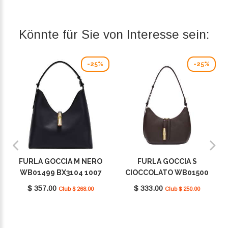
Könnte für Sie von Interesse sein:
-25%
-25%
FURLA GOCCIA M NERO
FURLA GOCCIA S
WB01499 BX3104 1007
CIOCCOLATO WB01500
O6000
BX3353 1007 2460S
$ 357.00
$ 333.00
Club $ 268.00
Club $ 250.00