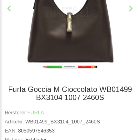
Furla Goccia M Cioccolato WB01499
BX3104 1007 2460S
Hersteller
FURLA
Artikelnr.
WB01499_BX3104_1007_2460S
EAN:
8050597546353
Material:
Echtleder