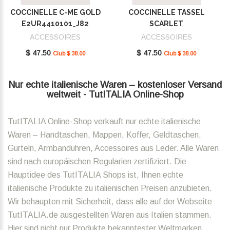
COCCINELLE C-ME GOLD
COCCINELLE TASSEL
E2UR4410101_J82
SCARLET
E2MU0410101_R02
ACCESSOIRES
ACCESSOIRES
$ 47.50
$ 47.50
Club $ 38.00
Club $ 38.00
Nur echte italienische Waren – kostenloser Versand
weltweit - TutITALIA Online-Shop
TutITALIA Online-Shop verkauft nur echte italienische
Waren – Handtaschen, Mappen, Koffer, Geldtaschen,
Gürteln, Armbanduhren, Accessoires aus Leder. Alle Waren
sind nach europäischen Regularien zertifiziert. Die
Hauptidee des TutITALIA Shops ist, Ihnen echte
italienische Produkte zu italienischen Preisen anzubieten.
Wir behaupten mit Sicherheit, dass alle auf der Webseite
TutITALIA.de ausgestellten Waren aus Italien stammen.
Hier sind nicht nur Produkte bekanntester Weltmarken,