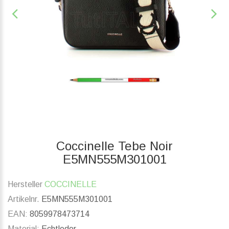
Coccinelle Tebe Noir
E5MN555M301001
Hersteller
COCCINELLE
Artikelnr.
E5MN555M301001
EAN:
8059978473714
Material:
Echtleder