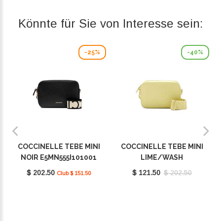
Könnte für Sie von Interesse sein:
-25%
-40%
COCCINELLE TEBE MINI
COCCINELLE TEBE MINI
NOIR E5MN555I101001
LIME/WASH
E5MN555I101G61
$ 202.50
$ 121.50
$ 202.50
Club $ 151.50