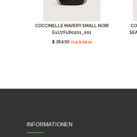
COCCINELLE MAVERY SMALL NOIR
CO
E1U7F180201_001
SE
$ 354.50
Club $ 266.00
INFORMATIONEN