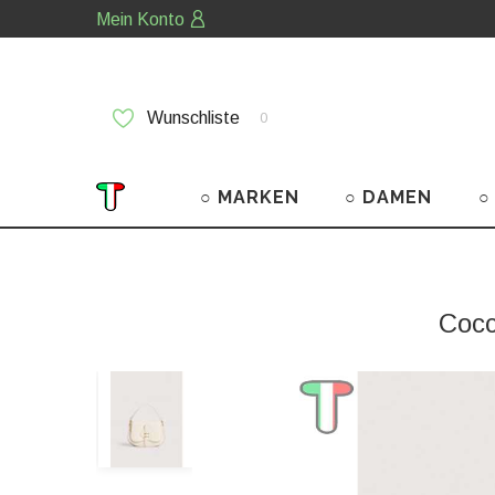
Mein Konto
Wunschliste
0
○ MARKEN
○ DAMEN
○
Cocc