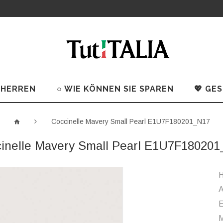
 HERREN
○ WIE KÖNNEN SIE SPAREN
💖 GE
Coccinelle Mavery Small Pearl E1U7F180201_N17
inelle Mavery Small Pearl E1U7F18020
H
A
M