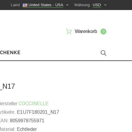
Land
United States - USA
Währung
USD
Warenkorb
0
SCHENKE
1_N17
ersteller
COCCINELLE
rtikelnr.
E1U7F180201_N17
EAN:
8059978755971
aterial:
Echtleder