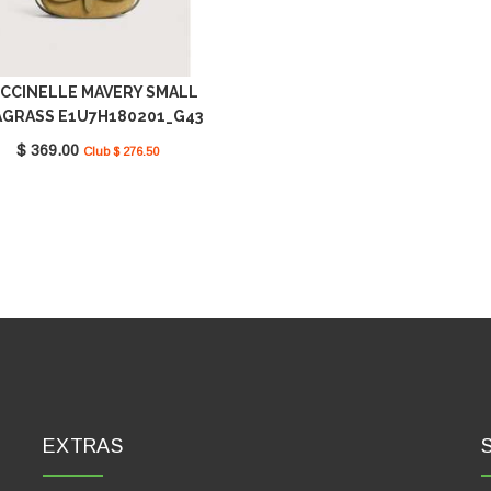
CCINELLE MAVERY SMALL
AGRASS E1U7H180201_G43
$ 369.00
Club $ 276.50
EXTRAS