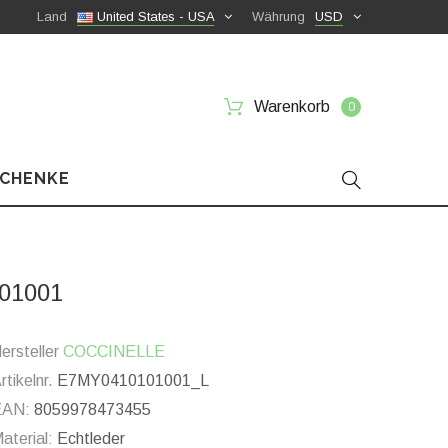
Land
United States - USA
Währung
USD
Warenkorb
0
SCHENKE
101001
ersteller
COCCINELLE
rtikelnr.
E7MY0410101001_L
EAN:
8059978473455
aterial:
Echtleder