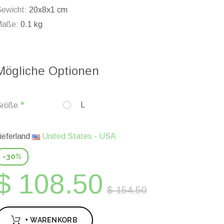
ewicht:
20x8x1 cm
Maße:
0.1 kg
Mögliche Optionen
L
röße
ieferland
United States - USA
-30%
$ 108.50
$ 154.50
+ WARENKORB