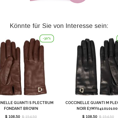
Könnte für Sie von Interesse sein:
-30%
INELLE GUANTI S PLECTRUM
COCCINELLE GUANTI M PL
FONDANT BROWN
NOIR E7MY041010100
E7MY0410101W97
$ 108.50
$ 154.50
$ 108.50
$ 154.50