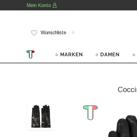
Mein Konto
Wunschliste
0
○ MARKEN
○ DAMEN
○
Cocci