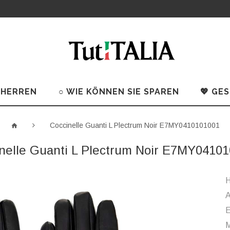
 HERREN
○ WIE KÖNNEN SIE SPAREN
💖 GE
Coccinelle Guanti L Plectrum Noir E7MY0410101001
nelle Guanti L Plectrum Noir E7MY0410
H
A
M