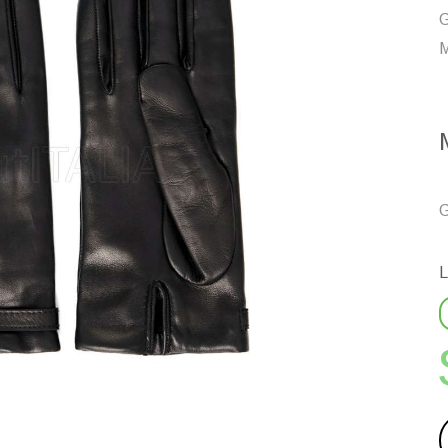
G
G
L