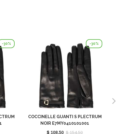
-30%
-30%
ECTRUM
COCCINELLE GUANTI S PLECTRUM
COCCIN
1
NOIR E7MY0410101001
NO
$ 108.50
$ 154.50