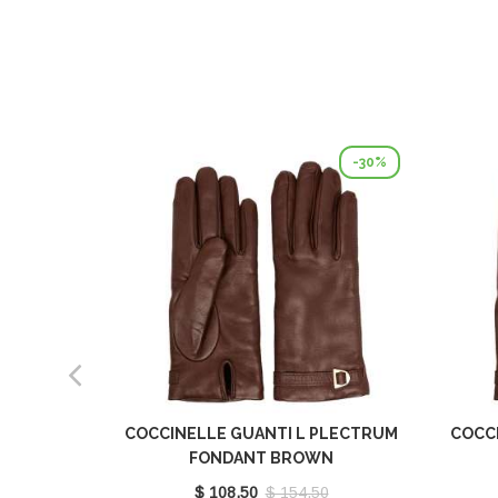
-30%
COCCINELLE GUANTI L PLECTRUM
COCC
FONDANT BROWN
E7MY0410101W97
$ 108.50
$ 154.50