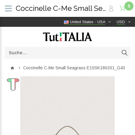
0
Coccinelle C-Me Small Seagrass E1SSK180201_G43 | TutITALIA
United States - USA
USD
Coccinelle C-Me Small Seagrass E1SSK180201_G43