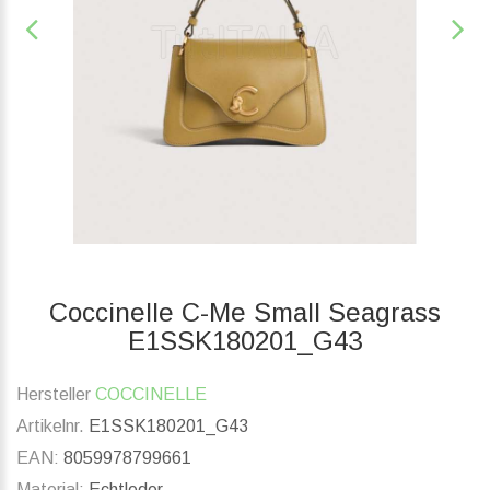
Coccinelle C-Me Small Seagrass
E1SSK180201_G43
Hersteller
COCCINELLE
Artikelnr.
E1SSK180201_G43
EAN:
8059978799661
Material:
Echtleder