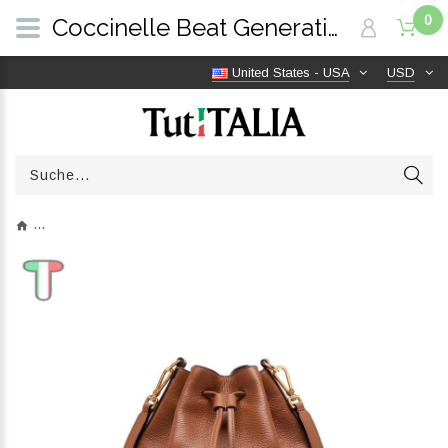
0
Coccinelle Beat Generation Medium Cognac E1TFK230201W11 | TutITALIA
United States - USA
USD