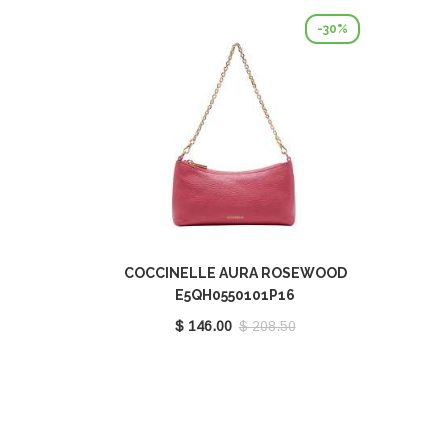
-30%
COCCINELLE AURA ROSEWOOD
E5QH0550101P16
$ 146.00
$ 208.50