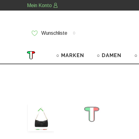
Mein Konto
Wunschliste
0
○ MARKEN
○ DAMEN
○