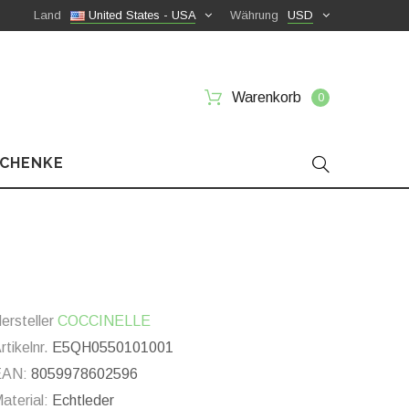
Land
United States - USA
Währung
USD
Warenkorb
0
SCHENKE
ersteller
COCCINELLE
rtikelnr.
E5QH0550101001
EAN:
8059978602596
aterial:
Echtleder