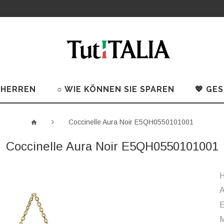
 HERREN
○ WIE KÖNNEN SIE SPAREN
💖 GE
Coccinelle Aura Noir E5QH0550101001
Coccinelle Aura Noir E5QH0550101001
H
A
M