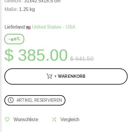
Gewicht:
31x42.5x18.5 cm
Maße:
1.25 kg
Lieferland
United States - USA
-40%
$ 385.00
$ 641.50
+ WARENKORB
ARTIKEL RESERVIEREN
Wunschliste
Vergleich