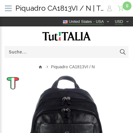
0
Piquadro CA1813VI / N | TutITALIA
United States - USA
USD
Piquadro CA1813VI / N