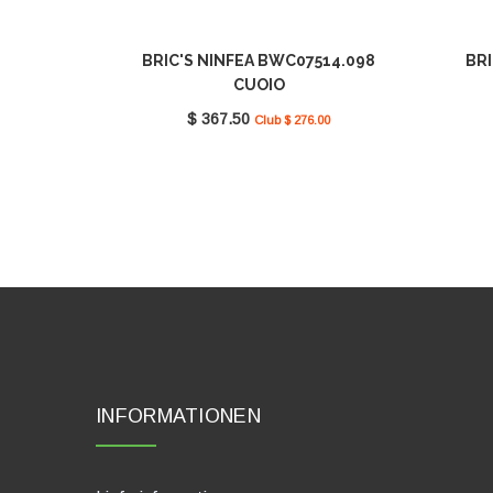
BRIC'S NINFEA BWC07514.098
BRI
CUOIO
$ 367.50
Club $ 276.00
INFORMATIONEN