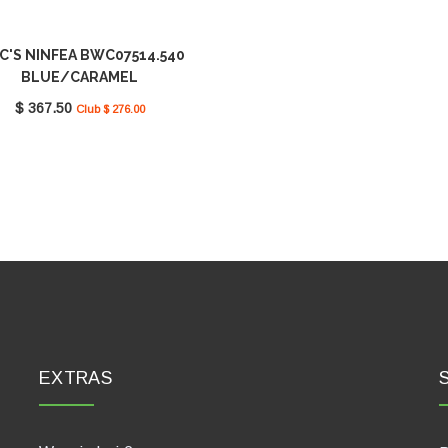
C'S NINFEA BWC07514.540
BLUE/CARAMEL
$ 367.50
Club $ 276.00
EXTRAS