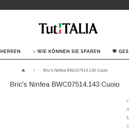
 HERREN
○ WIE KÖNNEN SIE SPAREN
💖 GE
Bric's Ninfea BWC07514.143 Cuoio
Bric's Ninfea BWC07514.143 Cuoio
H
A
M
G