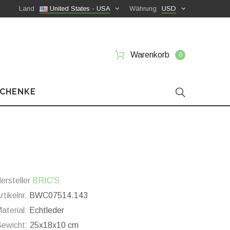
Land
United States - USA
Währung
USD
Warenkorb
0
SCHENKE
ersteller
BRIC'S
rtikelnr.
BWC07514.143
aterial:
Echtleder
ewicht:
25x18x10 cm