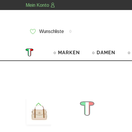
Mein Konto
Wunschliste
0
○ MARKEN
○ DAMEN
○