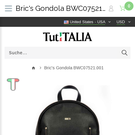
0
Bric's Gondola BWC07521.001 | TutITALIA
United States - USA
USD
Bric's Gondola BWC07521.001