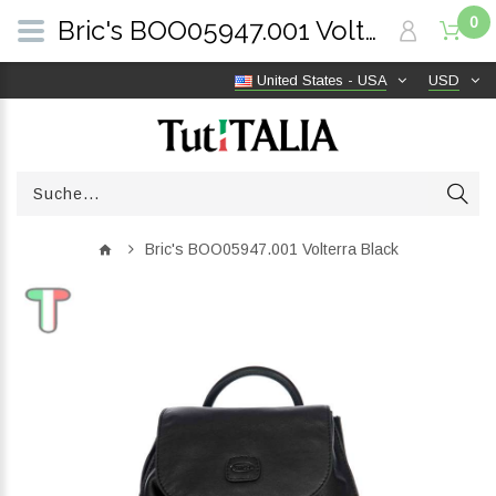
0
Bric's BOO05947.001 Volterra Black | TutITALIA
United States - USA
USD
Bric's BOO05947.001 Volterra Black