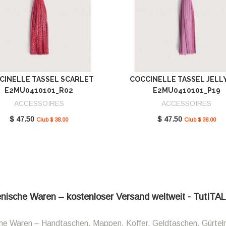
CINELLE TASSEL SCARLET
COCCINELLE TASSEL JELL
E2MU0410101_R02
E2MU0410101_P19
ACCESSOIRES
ACCESSOIRES
$ 47.50
$ 47.50
Club $ 38.00
Club $ 38.00
ienische Waren – kostenloser Versand weltweit - TutITA
sche Waren – Handtaschen, Mappen, Koffer, Geldtaschen, Gürtel