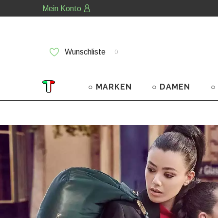
Mein Konto
Wunschliste
0
○ MARKEN
○ DAMEN
○