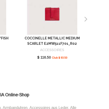
YFISH
COCCINELLE METALLIC MEDIUM
COCCIN
SCARLET E2MW511F701_R02
GREEN 
ACCESSOIRES
$ 116.50
Club $ 93.50
LIA Online-Shop
n, Armbanduhren, Accessoires aus Leder. Alle