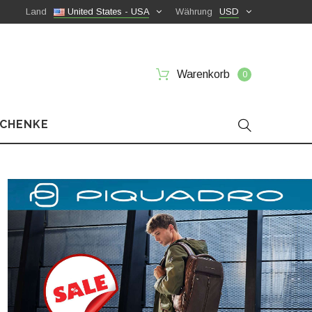
Land
United States - USA
Währung
USD
Warenkorb
0
SCHENKE