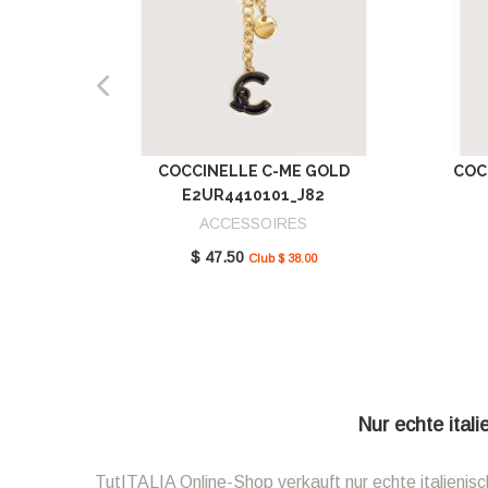
COCCINELLE C-ME GOLD
COC
E2UR4410101_J82
ACCESSOIRES
$ 47.50
Club $ 38.00
Nur echte ital
TutITALIA Online-Shop verkauft nur echte italieni