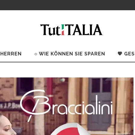
 HERREN
○ WIE KÖNNEN SIE SPAREN
💖 GE