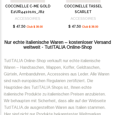
COCCINELLE C-ME GOLD
COCCINELLE TASSEL
E2UR4410101_J82
SCARLET
E2MU0410101_R02
ACCESSOIRES
ACCESSOIRES
$ 47.50
$ 47.50
Club $ 38.00
Club $ 38.00
Nur echte italienische Waren – kostenloser Versand
weltweit - TutITALIA Online-Shop
TutITALIA Online-Shop verkauft nur echte italienische
Waren – Handtaschen, Mappen, Koffer, Geldtaschen,
Gürteln, Armbanduhren, Accessoires aus Leder. Alle Waren
sind nach europäischen Regularien zertifiziert. Die
Hauptidee des TutITALIA Shops ist, Ihnen echte
italienische Produkte zu italienischen Preisen anzubieten.
Wir behaupten mit Sicherheit, dass alle auf der Webseite
TutITALIA.de ausgestellten Waren aus Italien stammen.
Hier sind nicht nur Produkte bekanntester Weltmarken,