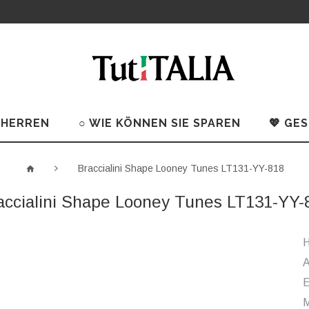
 HERREN
○ WIE KÖNNEN SIE SPAREN
💖 GE
Braccialini Shape Looney Tunes LT131-YY-818
accialini Shape Looney Tunes LT131-YY-
H
A
M