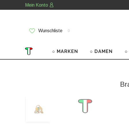
Mein Konto
Wunschliste
0
○ MARKEN
○ DAMEN
○
Br