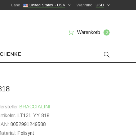
Land
United States - USA
Währung
USD
Warenkorb
0
SCHENKE
818
ersteller
BRACCIALINI
rtikelnr.
LT131-YY-818
EAN:
8052991249588
aterial:
Polisynt