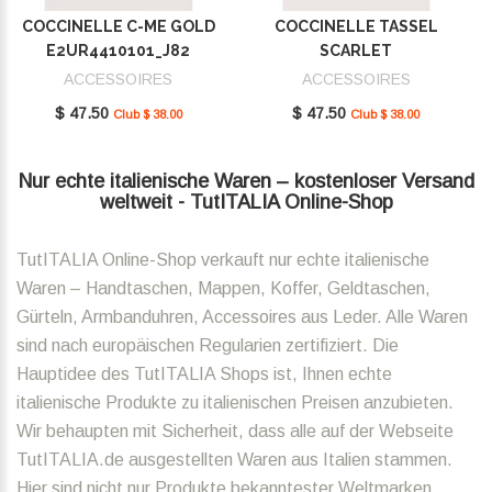
COCCINELLE C-ME GOLD
COCCINELLE TASSEL
E2UR4410101_J82
SCARLET
E2MU0410101_R02
ACCESSOIRES
ACCESSOIRES
$ 47.50
$ 47.50
Club $ 38.00
Club $ 38.00
Nur echte italienische Waren – kostenloser Versand
weltweit - TutITALIA Online-Shop
TutITALIA Online-Shop verkauft nur echte italienische
Waren – Handtaschen, Mappen, Koffer, Geldtaschen,
Gürteln, Armbanduhren, Accessoires aus Leder. Alle Waren
sind nach europäischen Regularien zertifiziert. Die
Hauptidee des TutITALIA Shops ist, Ihnen echte
italienische Produkte zu italienischen Preisen anzubieten.
Wir behaupten mit Sicherheit, dass alle auf der Webseite
TutITALIA.de ausgestellten Waren aus Italien stammen.
Hier sind nicht nur Produkte bekanntester Weltmarken,