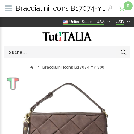
0
Braccialini Icons B17074-YY-300 | TutITALIA
United States - USA
USD
Braccialini Icons B17074-YY-300