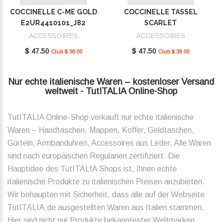
COCCINELLE C-ME GOLD
COCCINELLE TASSEL
E2UR4410101_J82
SCARLET
E2MU0410101_R02
ACCESSOIRES
ACCESSOIRES
$ 47.50
$ 47.50
Club $ 38.00
Club $ 38.00
Nur echte italienische Waren – kostenloser Versand
weltweit - TutITALIA Online-Shop
TutITALIA Online-Shop verkauft nur echte italienische
Waren – Handtaschen, Mappen, Koffer, Geldtaschen,
Gürteln, Armbanduhren, Accessoires aus Leder. Alle Waren
sind nach europäischen Regularien zertifiziert. Die
Hauptidee des TutITALIA Shops ist, Ihnen echte
italienische Produkte zu italienischen Preisen anzubieten.
Wir behaupten mit Sicherheit, dass alle auf der Webseite
TutITALIA.de ausgestellten Waren aus Italien stammen.
Hier sind nicht nur Produkte bekanntester Weltmarken,