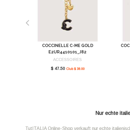
COCCINELLE C-ME GOLD
COC
E2UR4410101_J82
ACCESSOIRES
$ 47.50
Club $ 38.00
Nur echte ital
TutITALIA Online-Shop verkauft nur echte italieni