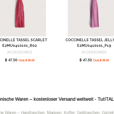
CINELLE TASSEL SCARLET
COCCINELLE TASSEL JELL
E2MU0410101_R02
E2MU0410101_P19
ACCESSOIRES
ACCESSOIRES
$ 47.50
$ 47.50
Club $ 38.00
Club $ 38.00
ienische Waren – kostenloser Versand weltweit - TutITA
sche Waren – Handtaschen, Mappen, Koffer, Geldtaschen, Gürtel