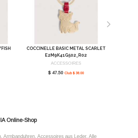
YFISH
COCCINELLE BASIC METAL SCARLET
COCCIN
E2M9K41G502_R02
SCAR
ACCESSOIRES
$ 47.50
Club $ 38.00
LIA Online-Shop
n, Armbanduhren, Accessoires aus Leder. Alle