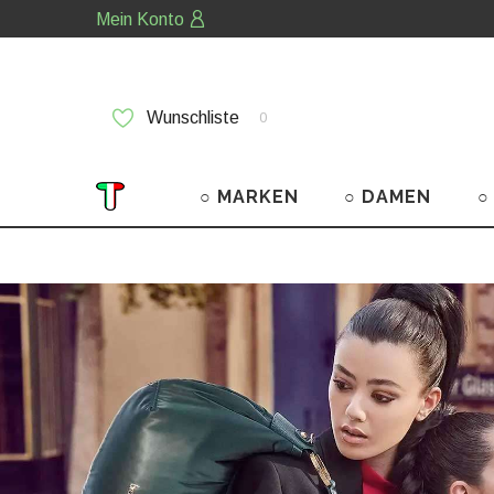
Mein Konto
Wunschliste
0
○ MARKEN
○ DAMEN
○