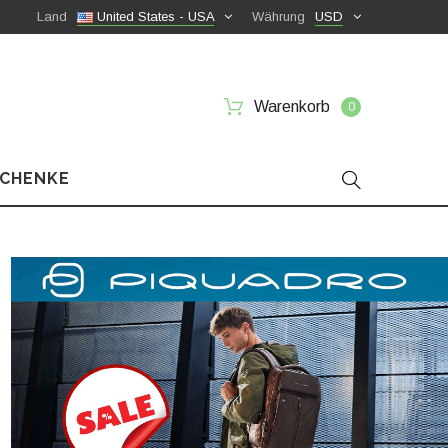
Land
United States - USA
Währung
USD
Warenkorb
0
SCHENKE