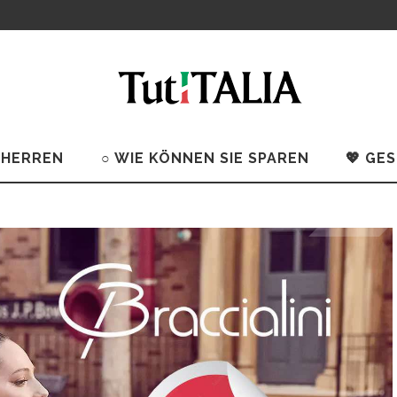
 HERREN
○ WIE KÖNNEN SIE SPAREN
💖 GE