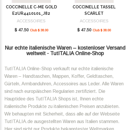
COCCINELLE C-ME GOLD
COCCINELLE TASSEL
E2UR4410101_J82
SCARLET
E2MU0410101_R02
ACCESSOIRES
ACCESSOIRES
$ 47.50
$ 47.50
Club $ 38.00
Club $ 38.00
Nur echte italienische Waren – kostenloser Versand
weltweit - TutITALIA Online-Shop
TutITALIA Online-Shop verkauft nur echte italienische
Waren – Handtaschen, Mappen, Koffer, Geldtaschen,
Gürteln, Armbanduhren, Accessoires aus Leder. Alle Waren
sind nach europäischen Regularien zertifiziert. Die
Hauptidee des TutITALIA Shops ist, Ihnen echte
italienische Produkte zu italienischen Preisen anzubieten.
Wir behaupten mit Sicherheit, dass alle auf der Webseite
TutITALIA.de ausgestellten Waren aus Italien stammen.
Hier sind nicht nur Produkte bekanntester Weltmarken,