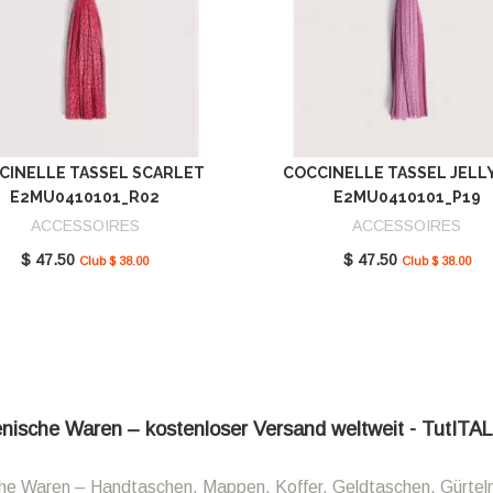
CINELLE TASSEL SCARLET
COCCINELLE TASSEL JELL
E2MU0410101_R02
E2MU0410101_P19
ACCESSOIRES
ACCESSOIRES
$ 47.50
$ 47.50
Club $ 38.00
Club $ 38.00
ienische Waren – kostenloser Versand weltweit - TutITA
sche Waren – Handtaschen, Mappen, Koffer, Geldtaschen, Gürtel