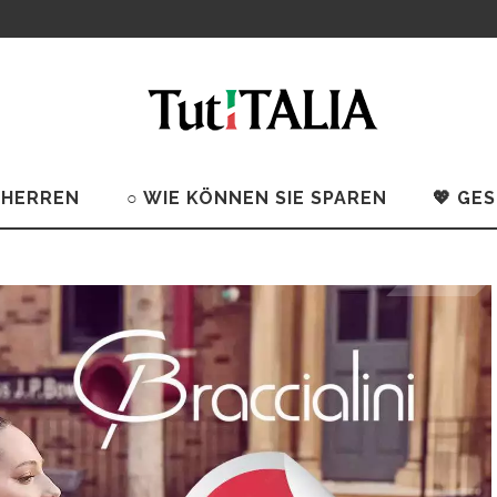
 HERREN
○ WIE KÖNNEN SIE SPAREN
💖 GE