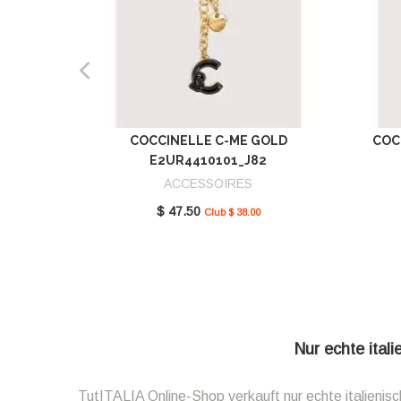
COCCINELLE C-ME GOLD
COC
E2UR4410101_J82
ACCESSOIRES
$ 47.50
Club $ 38.00
Nur echte ital
TutITALIA Online-Shop verkauft nur echte italieni