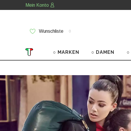
Mein Konto
Wunschliste
0
○ MARKEN
○ DAMEN
○