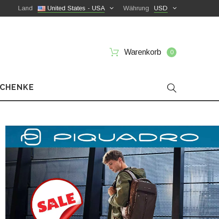
Land
United States - USA
Währung
USD
Warenkorb
0
SCHENKE