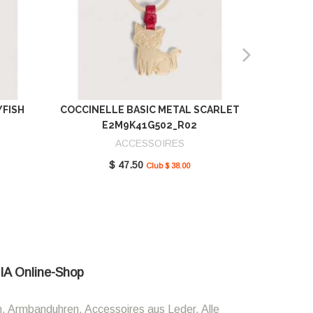
YFISH
COCCINELLE BASIC METAL SCARLET
COCCIN
E2M9K41G502_R02
SCAR
ACCESSOIRES
$ 47.50
Club $ 38.00
LIA Online-Shop
n, Armbanduhren, Accessoires aus Leder. Alle