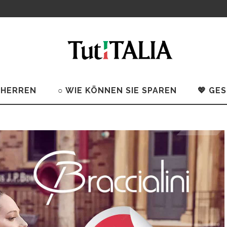
 HERREN
○ WIE KÖNNEN SIE SPAREN
💖 GE