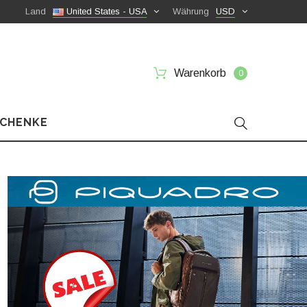
Land
United States - USA
Währung
USD
Warenkorb
0
SCHENKE