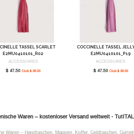
CINELLE TASSEL SCARLET
COCCINELLE TASSEL JELL
E2MU0410101_R02
E2MU0410101_P19
ACCESSOIRES
ACCESSOIRES
$ 47.50
$ 47.50
Club $ 38.00
Club $ 38.00
ienische Waren – kostenloser Versand weltweit - TutITA
sche Waren – Handtaschen, Mappen, Koffer, Geldtaschen, Gürtel