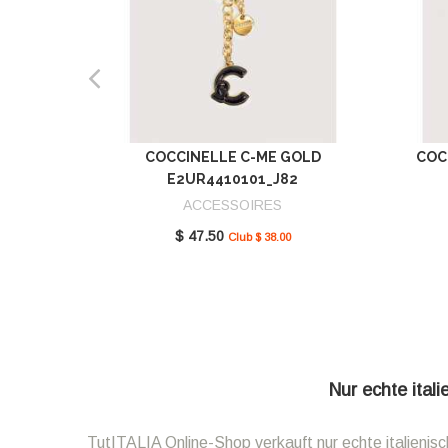
COCCINELLE C-ME GOLD
COC
E2UR4410101_J82
ACCESSOIRES
$ 47.50
Club $ 38.00
Nur echte ital
TutITALIA Online-Shop verkauft nur echte italieni