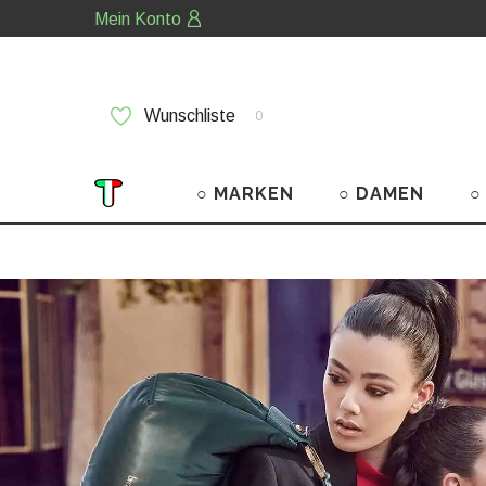
Mein Konto
Wunschliste
0
○ MARKEN
○ DAMEN
○