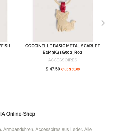
YFISH
COCCINELLE BASIC METAL SCARLET
COCCIN
E2M9K41G502_R02
SCAR
ACCESSOIRES
$ 47.50
Club $ 38.00
LIA Online-Shop
n, Armbanduhren, Accessoires aus Leder. Alle