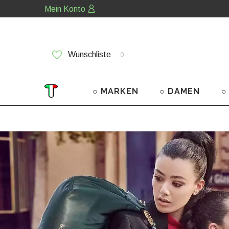
Mein Konto
Wunschliste
0
○ MARKEN
○ DAMEN
○