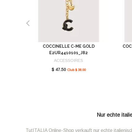
COCCINELLE C-ME GOLD
COC
E2UR4410101_J82
ACCESSOIRES
$ 47.50
Club $ 38.00
Nur echte ital
TutITALIA Online-Shop verkauft nur echte italieni