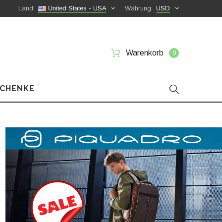
Land
United States - USA
Währung
USD
Warenkorb
0
SCHENKE