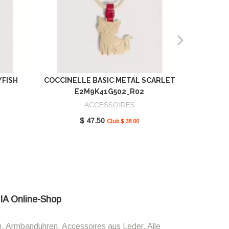
YFISH
COCCINELLE BASIC METAL SCARLET
COCCIN
E2M9K41G502_R02
SCAR
ACCESSOIRES
$ 47.50
Club $ 38.00
LIA Online-Shop
n, Armbanduhren, Accessoires aus Leder. Alle