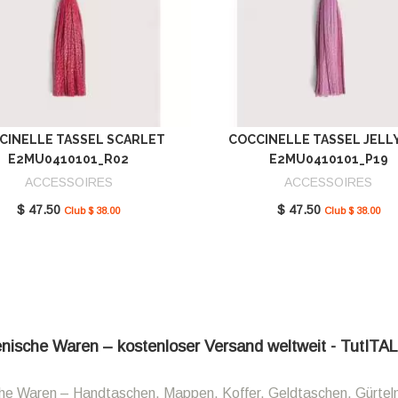
CINELLE TASSEL SCARLET
COCCINELLE TASSEL JELL
E2MU0410101_R02
E2MU0410101_P19
ACCESSOIRES
ACCESSOIRES
$ 47.50
$ 47.50
Club $ 38.00
Club $ 38.00
ienische Waren – kostenloser Versand weltweit - TutITA
sche Waren – Handtaschen, Mappen, Koffer, Geldtaschen, Gürtel