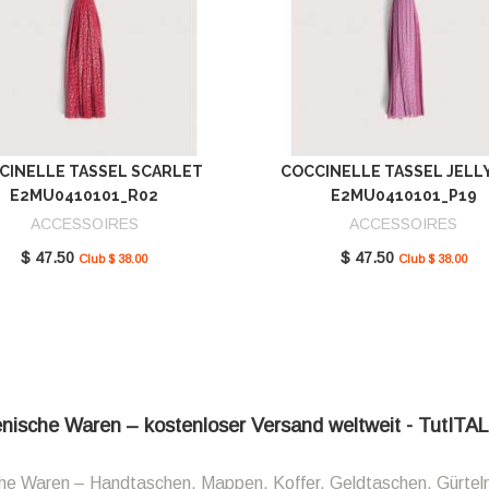
CINELLE TASSEL SCARLET
COCCINELLE TASSEL JELL
E2MU0410101_R02
E2MU0410101_P19
ACCESSOIRES
ACCESSOIRES
$ 47.50
$ 47.50
Club $ 38.00
Club $ 38.00
ienische Waren – kostenloser Versand weltweit - TutITA
sche Waren – Handtaschen, Mappen, Koffer, Geldtaschen, Gürtel