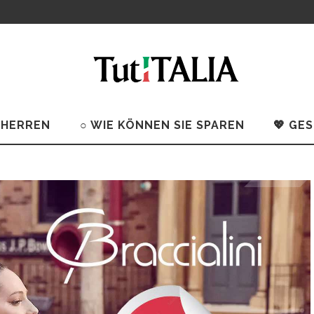
 HERREN
○ WIE KÖNNEN SIE SPAREN
💖 GE