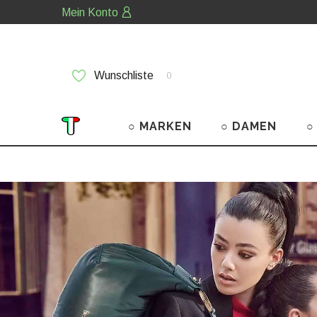
Mein Konto
Wunschliste
0
○ MARKEN
○ DAMEN
○