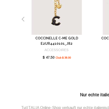
COCCINELLE C-ME GOLD
COC
E2UR4410101_J82
ACCESSOIRES
$ 47.50
Club $ 38.00
Nur echte ital
TutITALIA Online-Shop verkauft nur echte italieni