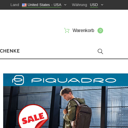
Land
United States - USA
Währung
USD
Warenkorb
0
SCHENKE