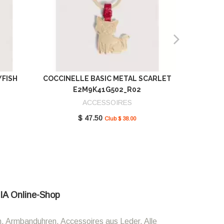
YFISH
COCCINELLE BASIC METAL SCARLET
COCCIN
E2M9K41G502_R02
SCAR
ACCESSOIRES
$ 47.50
Club $ 38.00
LIA Online-Shop
n, Armbanduhren, Accessoires aus Leder. Alle