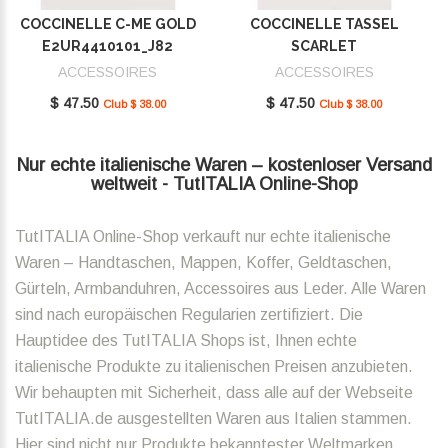
COCCINELLE C-ME GOLD
COCCINELLE TASSEL
E2UR4410101_J82
SCARLET
E2MU0410101_R02
ACCESSOIRES
ACCESSOIRES
$ 47.50
$ 47.50
Club $ 38.00
Club $ 38.00
Nur echte italienische Waren – kostenloser Versand
weltweit - TutITALIA Online-Shop
TutITALIA Online-Shop verkauft nur echte italienische
Waren – Handtaschen, Mappen, Koffer, Geldtaschen,
Gürteln, Armbanduhren, Accessoires aus Leder. Alle Waren
sind nach europäischen Regularien zertifiziert. Die
Hauptidee des TutITALIA Shops ist, Ihnen echte
italienische Produkte zu italienischen Preisen anzubieten.
Wir behaupten mit Sicherheit, dass alle auf der Webseite
TutITALIA.de ausgestellten Waren aus Italien stammen.
Hier sind nicht nur Produkte bekanntester Weltmarken,