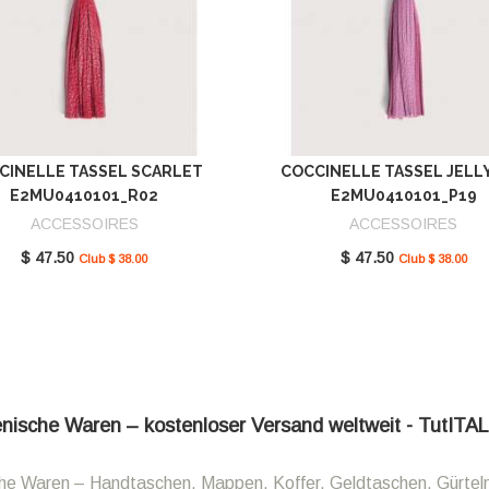
CINELLE TASSEL SCARLET
COCCINELLE TASSEL JELL
E2MU0410101_R02
E2MU0410101_P19
ACCESSOIRES
ACCESSOIRES
$ 47.50
$ 47.50
Club $ 38.00
Club $ 38.00
ienische Waren – kostenloser Versand weltweit - TutITA
sche Waren – Handtaschen, Mappen, Koffer, Geldtaschen, Gürtel