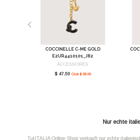
COCCINELLE C-ME GOLD
COC
E2UR4410101_J82
ACCESSOIRES
$ 47.50
Club $ 38.00
Nur echte ital
TutITALIA Online-Shop verkauft nur echte italieni