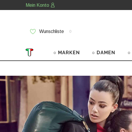
Mein Konto
Wunschliste
0
○ MARKEN
○ DAMEN
○