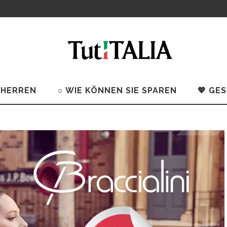
 HERREN
○ WIE KÖNNEN SIE SPAREN
💖 GE