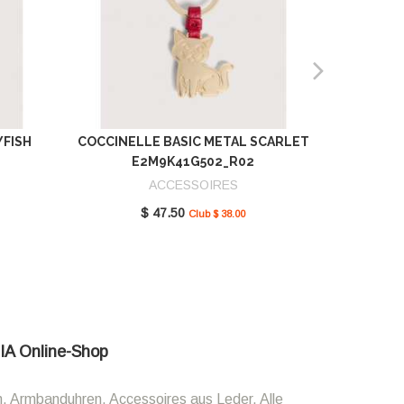
YFISH
COCCINELLE BASIC METAL SCARLET
COCCIN
E2M9K41G502_R02
SCAR
ACCESSOIRES
$ 47.50
Club $ 38.00
LIA Online-Shop
n, Armbanduhren, Accessoires aus Leder. Alle