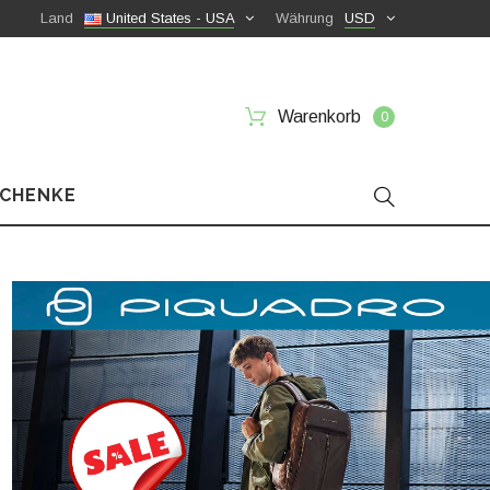
Land
United States - USA
Währung
USD
Warenkorb
0
SCHENKE